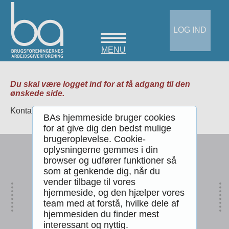
LOG IND
MENU
Du skal være logget ind for at få adgang til den
ønskede side.
Kontakt eventuelt BA for mere information.
BAs hjemmeside bruger cookies
for at give dig den bedst mulige
brugeroplevelse. Cookie-
oplysningerne gemmes i din
browser og udfører funktioner så
Brugsforeningernes Arbejdsgiverforening
Stampesgade 6, st.tv.
som at genkende dig, når du
1702 København V.
vender tilbage til vores
hjemmeside, og den hjælper vores
Telefon
3324 8135
Email
ba@ba.dk
team med at forstå, hvilke dele af
hjemmesiden du finder mest
Telefontid
interessant og nyttig.
Man-fre 8:30-16:00