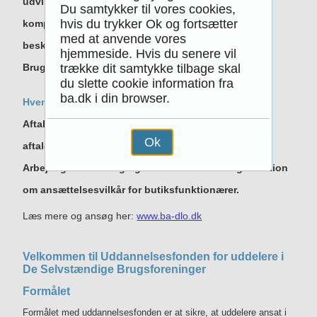
udvikling af medarbejdernes erhvervsrelaterede
Du samtykker til vores cookies,
hvis du trykker Ok og fortsætter
kompetencer for at bevare og styrke disses
med at anvende vores
beskæftigelsesmuligheder samt styrke
hjemmeside. Hvis du senere vil
trække dit samtykke tilbage skal
Brugsforeningernes konkurrencekraft.
du slette cookie information fra
ba.dk i din browser.
Hvem kan søge?
Aftalen omfatter medarbejdere, som er ansat under
Ok
aftalen mellem Brugsforeningernes
Arbejdsgiverforening og Danmarks Leder Organisation
om ansættelsesvilkår for butiksfunktionærer.
Læs mere og ansøg her:
www.ba-dlo.dk
Velkommen til Uddannelsesfonden for uddelere i
De Selvstændige Brugsforeninger
Formålet
Formålet med uddannelsesfonden er at sikre, at uddelere ansat i