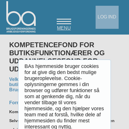
LOG IND
MENU
KOMPETENCEFOND FOR
BUTIKSFUNKTIONÆRER OG
UDDANNELSESFOND FOR
BAs hjemmeside bruger cookies
UDDELERE
for at give dig den bedst mulige
brugeroplevelse. Cookie-
Velkommen til Kompetencefonden for
oplysningerne gemmes i din
butiksfunktionærer i De Selvstændige
Brugsforeninger
browser og udfører funktioner så
som at genkende dig, når du
vender tilbage til vores
Formålet
hjemmeside, og den hjælper vores
Kompetencefonden for butiksfunktionærer i De
team med at forstå, hvilke dele af
hjemmesiden du finder mest
Selvstændig Brugsforeninger har til formål at sikre en
interessant og nyttig.