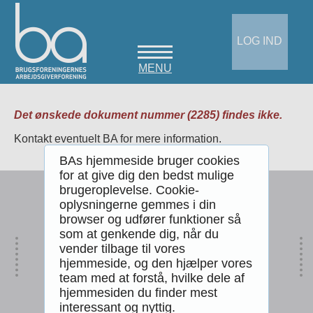
LOG IND
MENU
Det ønskede dokument nummer (2285) findes ikke.
Kontakt eventuelt BA for mere information.
BAs hjemmeside bruger cookies
for at give dig den bedst mulige
brugeroplevelse. Cookie-
oplysningerne gemmes i din
Brugsforeningernes Arbejdsgiverforening
Stampesgade 6, st.tv.
browser og udfører funktioner så
1702 København V.
som at genkende dig, når du
vender tilbage til vores
Telefon
3324 8135
Email
ba@ba.dk
hjemmeside, og den hjælper vores
team med at forstå, hvilke dele af
Telefontid
hjemmesiden du finder mest
Man-fre 8:30-16:00
interessant og nyttig.