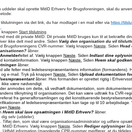
 uddeler skal oprette MitID Erhverv for Brugsforeningen, skal du anve
etode:
 tilslutningen via det link, du har modtaget i en mail eller via
https://tils
k
.
g knappen
Start tilslutning
.
nd med dit private MitID. Dit private MitID bruges kun til at bekræfte din
liver ikke delt med andre. Siden
Vælg den organisation du vil tilslut
ld Brugsforeningens CVR-nummer. Vælg knappen
Næste
. Siden
Hvad e
ganisationen?
åbner.
Anmelder
feltet af. Vælg knappen
Næste
. Siden
Indtast dine oplysni
ld kontaktinformation. Vælg knappen
Næste.
Siden
Hvem skal godke
lutningen
åbner.
ld alle felter med ledelsesrepræsentantens information (formandens). 
 og e-mail. Tryk på knappen
Næste.
Siden
Upload dokumentation fo
lsesrepræsentant
åbner. Hvis formanden er oprettet rigtig i Erhvervssty
e ikke være nødvendigt.
 der anmodes om dette, så vedhæft dokumentation, som dokumenterer
andens tilknytning til organisationen. Det kan være udtræk fra CVR-regi
r referat fra generalforsamlingen og det konstituerende bestyrelsesmø
erifikationen af ledelsesrepræsentanten kan tage op til 10 arbejdsdage.
ppen
Næste
.
en
Hvem skal lave opsætningen i MitID Erhverv?
åbner.
 dig selv (uddeler).
Tilføj den, som skal være organisationsadministrator og udføre opsæt
MitID Erhverv. Vælg knappen
Næste
. Siden
Rediger oplysninger
åb
Udfyld information (manglende CPR-nummer medfører, at du tildeles