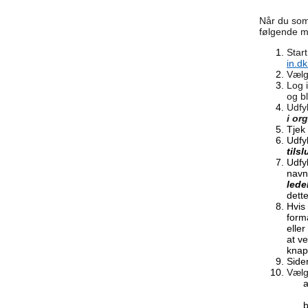
Når du som
følgende m
Start
in.d
Væl
Log i
og b
Udfy
i or
Tjek
Udfy
tils
Udfy
navn
lede
dett
Hvis
form
elle
at v
kna
Sid
Vælg