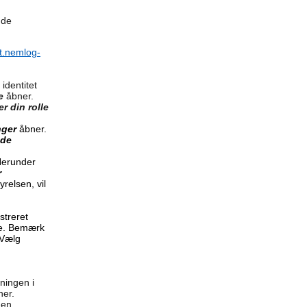
nde
lut.nemlog-
 identitet
te
åbner.
r din rolle
nger
åbner.
nde
Herunder
r
relsen, vil
streret
de. Bemærk
 Vælg
ningen i
ner.
 en