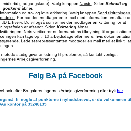
midlertidig adgangskode). Vælg knappen
Næste
. Siden
Bekræft og
godkend
åbner.
 information og tro- og love erklæring. Vælg knappen
Send tilslutningen t
endelse
. Formanden modtager en e-mail med information om aftale om 
MitID Erhverv. Du vil også som anmelder modtager en kvittering for at
utningsaftalen er afsendt. Siden
Kvittering
åbner.
kvitteringen. Nets verificerer nu formandens tilknytning til organisatione
ficeringen kan tage op til 10 arbejdsdage eller mere, hvis dokumentatio
estgørende. Ledelsesrepræsentanten modtager en mail med et link til 
utningen.
metode stadig giver anledning til problemer, så kontakt venligst
ingernes Arbejdsgiverforening.
Følg BA på Facebook
ebook efter Brugsforeningernes Arbejdsgiverforening eller tryk
her
rgsmål til nogle af punkterne i nyhedsbrevet, er du velkommen til
BAs kontor på 33248135