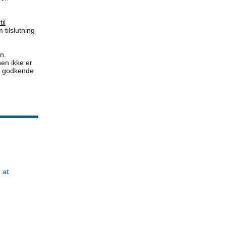
il
tilslutning
n.
nen ikke er
at godkende
 at