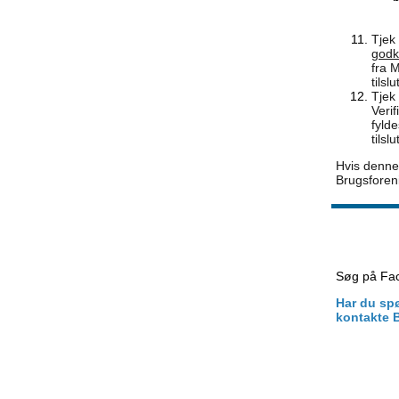
Tjek
godk
fra 
tilsl
Tjek 
Veri
fyld
tilsl
Hvis denne 
Brugsforen
Søg på Fac
Har du spø
kontakte 